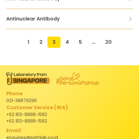
Antinuclear Antibody
1
2
3
4
5
…
20
Phone
021-38879296
Customer Service (WA)
+62 813-8888-1582
+62 813-8888-1582
Email
enquiries@pathlab.co.id