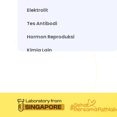
Elektrolit
Tes Antibodi
Hormon Reproduksi
Kimia Lain
Skrining Diabetes
Hormon Lain
Tiroid
Urinalisa, Feses, dan Cairan Lain
Anemia