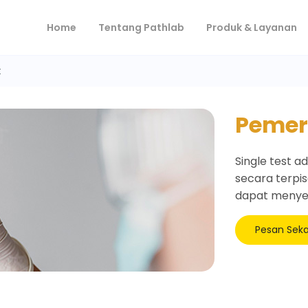
(current)
Home
Tentang Pathlab
Produk & Layanan
t
Pemeri
Single test 
secara terpi
dapat menyes
Pesan Sek