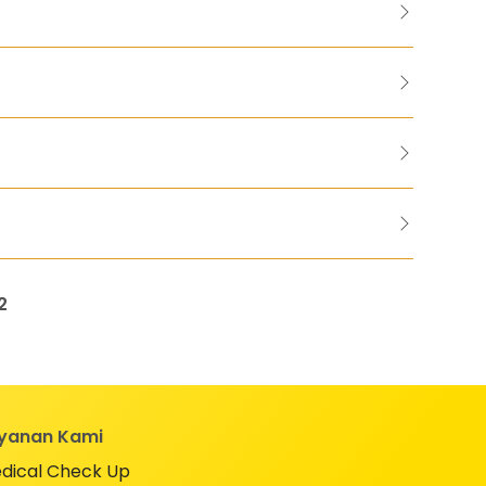
2
yanan Kami
dical Check Up