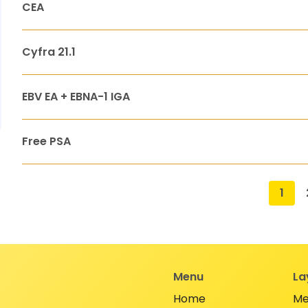
CEA
Cyfra 21.1
EBV EA + EBNA-1 IGA
Free PSA
1
Menu
La
Home
Me